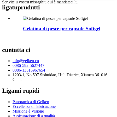
Scrivite u vostru missaghju quì è mandateci lu
ligatu
prudutti
Gelatina di pesce per capsule Softgel
cuntatta ci
info@gelken.cn
0086-592-5627447
0086-13515967654
1203-1, No 597 Sishuidao, Huli District, Xiamen 361016
China
Ligami rapidi
Panoramica di Gelken
Eccellenza di fabricazione
Missione è Visione
Assicurazione di a qualità