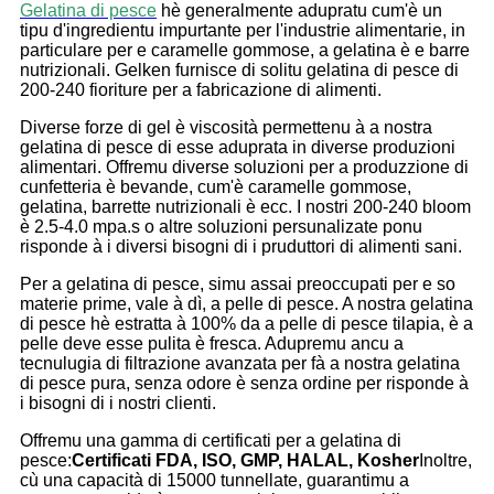
Gelatina di pesce
hè generalmente adupratu cum'è un
tipu d'ingredientu impurtante per l'industrie alimentarie, in
particulare per e caramelle gommose, a gelatina è e barre
nutrizionali. Gelken furnisce di solitu gelatina di pesce di
200-240 fioriture per a fabricazione di alimenti.
Diverse forze di gel è viscosità permettenu à a nostra
gelatina di pesce di esse aduprata in diverse produzioni
alimentari. Offremu diverse soluzioni per a produzzione di
cunfetteria è bevande, cum'è caramelle gommose,
gelatina, barrette nutrizionali è ecc. I nostri 200-240 bloom
è 2.5-4.0 mpa.s o altre soluzioni persunalizate ponu
risponde à i diversi bisogni di i pruduttori di alimenti sani.
Per a gelatina di pesce, simu assai preoccupati per e so
materie prime, vale à dì, a pelle di pesce. A nostra gelatina
di pesce hè estratta à 100% da a pelle di pesce tilapia, è a
pelle deve esse pulita è fresca. Adupremu ancu a
tecnulugia di filtrazione avanzata per fà a nostra gelatina
di pesce pura, senza odore è senza ordine per risponde à
i bisogni di i nostri clienti.
Offremu una gamma di certificati per a gelatina di
pesce:
Certificati FDA, ISO, GMP, HALAL, Kosher
Inoltre,
cù una capacità di 15000 tunnellate, guarantimu a