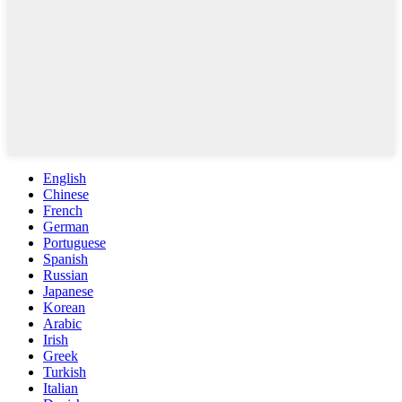
English
Chinese
French
German
Portuguese
Spanish
Russian
Japanese
Korean
Arabic
Irish
Greek
Turkish
Italian