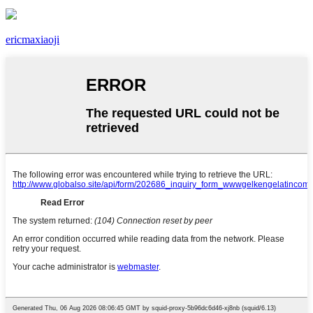
ericmaxiaoji