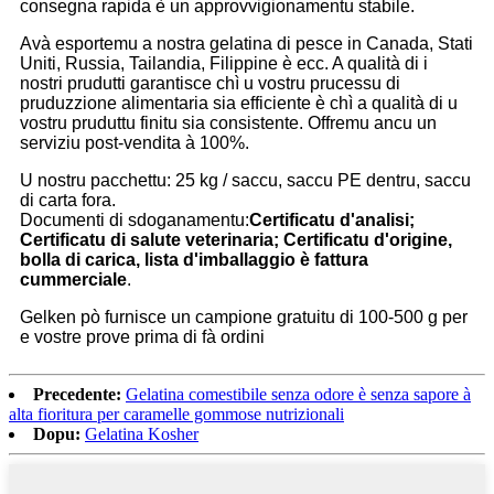
consegna rapida è un approvvigionamentu stabile.
Avà esportemu a nostra gelatina di pesce in Canada, Stati
Uniti, Russia, Tailandia, Filippine è ecc. A qualità di i
nostri prudutti garantisce chì u vostru prucessu di
pruduzzione alimentaria sia efficiente è chì a qualità di u
vostru pruduttu finitu sia consistente. Offremu ancu un
serviziu post-vendita à 100%.
U nostru pacchettu: 25 kg / saccu, saccu PE dentru, saccu
di carta fora.
Documenti di sdoganamentu:
Certificatu d'analisi;
Certificatu di salute veterinaria; Certificatu d'origine,
bolla di carica, lista d'imballaggio è fattura
cummerciale
.
Gelken pò furnisce un campione gratuitu di 100-500 g per
e vostre prove prima di fà ordini
Precedente:
Gelatina comestibile senza odore è senza sapore à
alta fioritura per caramelle gommose nutrizionali
Dopu:
Gelatina Kosher