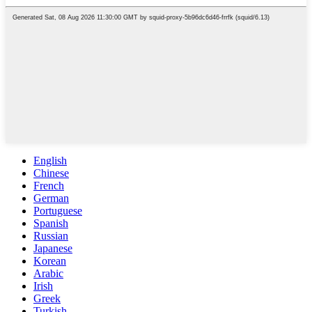
English
Chinese
French
German
Portuguese
Spanish
Russian
Japanese
Korean
Arabic
Irish
Greek
Turkish