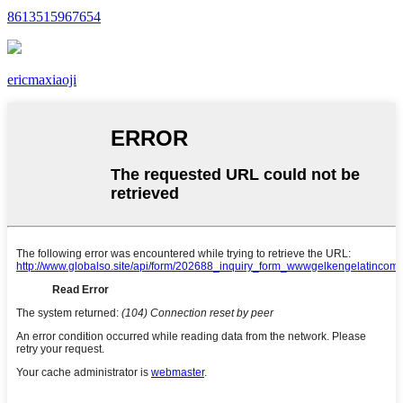
8613515967654
ericmaxiaoji