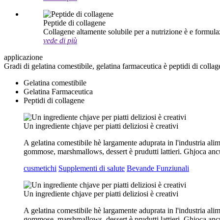
Peptide di collagene
Collagene altamente solubile per a nutrizione è e formula
vede di più
applicazione
Gradi di gelatina comestibile, gelatina farmaceutica è peptidi di collag
Gelatina comestibile
Gelatina Farmaceutica
Peptidi di collagene
Un ingrediente chjave per piatti deliziosi è creativi
A gelatina comestibile hè largamente aduprata in l'industria alim
gommose, marshmallows, dessert è prudutti lattieri. Ghjoca ancu
cusmetichi
Supplementi di salute
Bevande Funziunali
Un ingrediente chjave per piatti deliziosi è creativi
A gelatina comestibile hè largamente aduprata in l'industria alim
gommose, marshmallows, dessert è prudutti lattieri. Ghjoca ancu