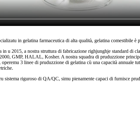
lizatu in gelatina farmaceutica di alta qualità, gelatina comestibile è p
n u 2015, a nostra struttura di fabricazione righjunghje standard di cla
O 22000, GMP, HALAL, Kosher. A nostra squadra di pruduzzione principale
e, operemu 3 linee di pruduzzione di gelatina cù una capacità annuale tu
triche.
ru sistema riguroso di QA/QC, simu pienamente capaci di furnisce prudutt