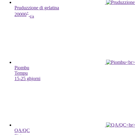
Pruduzzione di gelatina
+
20000
t/a
2
Piombu
Tempu
15-25 ghjorni
3
QA/QC