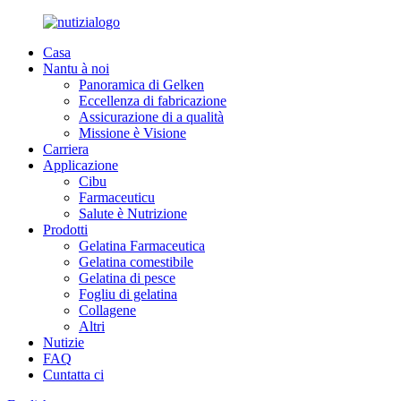
Casa
Nantu à noi
Panoramica di Gelken
Eccellenza di fabricazione
Assicurazione di a qualità
Missione è Visione
Carriera
Applicazione
Cibu
Farmaceuticu
Salute è Nutrizione
Prodotti
Gelatina Farmaceutica
Gelatina comestibile
Gelatina di pesce
Fogliu di gelatina
Collagene
Altri
Nutizie
FAQ
Cuntatta ci