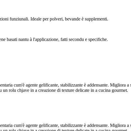
zioni funziunali. Ideale per polveri, bevande è supplementi.
ene basati nantu à l'applicazione, fatti secondu e specifiche.
entaria cum'è agente gelificante, stabilizzante è addensante. Migliora a 
 un rolu chjave in a creazione di texture delicate in a cucina gourmet.
entaria cum'è agente gelificante, stabilizzante è addensante. Migliora a 
 un rolu chjave in a creazione di texture delicate in a cucina gourmet.