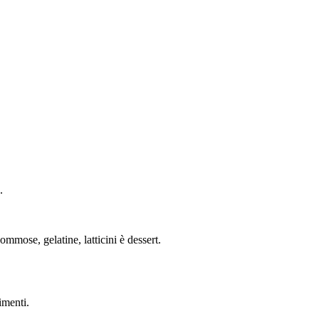
.
mmose, gelatine, latticini è dessert.
imenti.