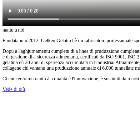
nantu à noi
Fundata in u 2012, Gelken Gelatin hè un fabricatore prufessiunale specia
Dopu à l'aghjurnamentu cumpletu di a linea di pruduzzione cumpletata i
è di gestione di a sicurezza alimentaria, certificati da ISO 9001, IS
gelatina cù 20 anni di sperienza accumulata in l'industria. Attualment
collagene chì vantanu una pruduzzione annuale di 6.000 tunnellate me
Ci cuncentramu nantu à a qualità è l'innuvazione, è sustinuti da u nost
Vede di più
1