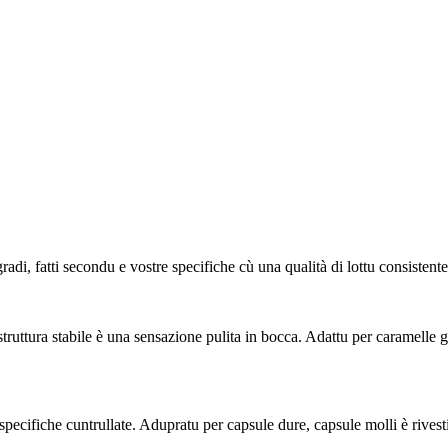
adi, fatti secondu e vostre specifiche cù una qualità di lottu consistente
uttura stabile è una sensazione pulita in bocca. Adattu per caramelle go
pecifiche cuntrullate. Adupratu per capsule dure, capsule molli è rivest